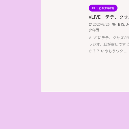
BTS(防弾少年団)
VLIVE テテ、ク
2020/6/26
BTS
,
J
少年団
VLIVEにテテ、クサ
ラジオ、耳が幸せです 
か？？ いやもうワク ...