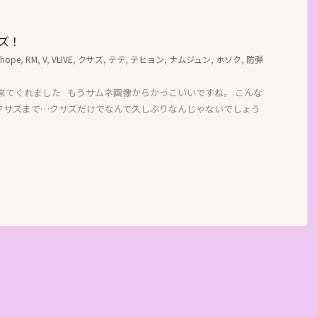
サズ！
-hope
,
RM
,
V
,
VLIVE
,
クサズ
,
テテ
,
テヒョン
,
ナムジュン
,
ホソク
,
防弾
ズが来てくれました もうサムネ画像からかっこいいですね。 こんな
クサズまで…クサズだけでなんて久しぶりなんじゃないでしょう