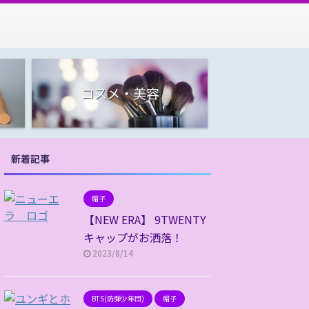
コスメ・美容
新着記事
帽子
【NEW ERA】 9TWENTY
キャップがお洒落！
2023/8/14
BTS(防弾少年団)
帽子