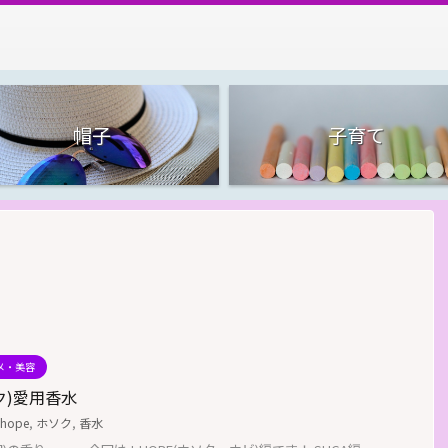
帽子
子育て
メ・美容
ソク)愛用香水
-hope
,
ホソク
,
香水