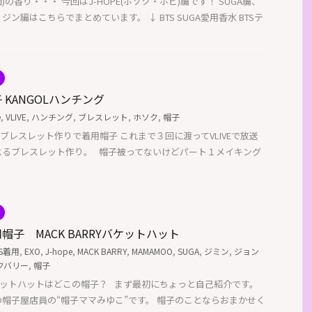
)の香り・・・ 今回はJ-HOPE(ホソク・ホビ)編です！ SUGA編、
ン編はこちらでまとめています。 ↓ BTS SUGA愛用香水 BTSテ
 KANGOLハンチング
e
,
VLIVE
,
ハンチング
,
ブレスレット
,
ホソク
,
帽子
ホソク)のブレスレット作りで着用帽子 これまで３回に渡ってVLIVEで放送
よるブレスレット作り。 帽子被ってないけどパート１メイキング
帽子 MACK BARRYバケットハット
TS着用
,
EXO
,
J-hope
,
MACK BARRY
,
MAMAMOO
,
SUGA
,
ジミン
,
ジョン
クバリー
,
帽子
ケットハットはどこの帽子？ まず最初にちょっと自己紹介です。
帽子屋店員の“帽子ママみゆこ”です。 帽子のことならおまかせく