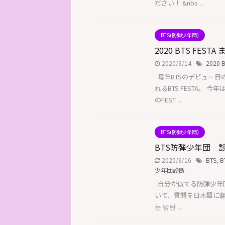
ださい！ &nbs ...
BTS(防弾少年団)
2020 BTS FESTA
2020/6/14
2020 B
毎年BTSのデビュー日
れるBTS FESTA。
のFEST ...
BTS(防弾少年団)
BTS防弾少年団 
2020/6/16
BTS
,
B
少年団診断
自分が似てる防弾少年団の
いて、質問を日本語に翻
는 방탄 ...