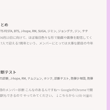
 まとめ
TS FESTA
,
BTS
,
J-hope
,
RM
,
SUGA
,
ジミン
,
ジョングク
,
ジン
,
テテ
の6月13日に向けて、ほぼ毎日色々な形で動画や画像を配信してく
 今年は7人で迎える7周年という、メンバーにとっては大事な節目の今年
診断テスト
TS診断
,
J-hope
,
RM
,
ナムジュン
,
ホソク
,
診断テスト
,
防弾少年団
,
防弾
メンバー診断 こんなのあるんですね～ GoogleのChromeで開
訳もできるので やってみてください。 ↓こちらから 나와 어울리