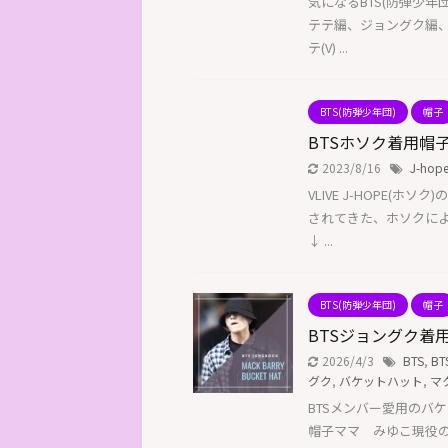
気になるBTS(防弾少年団
テテ編、ジョングク編、ジ
テ(V) ...
BTS(防弾少年団)
帽子
BTSホソク着用帽子
2023/8/16
J-hop
VLIVE J-HOPE(
されてきた、ホソクに
↓ ...
BTS(防弾少年団)
帽子
BTSジョングク着用
2026/4/3
BTS
,
B
グク
,
バケットハット
,
マ
BTSメンバー愛用のバ
帽子ママ みゆこ現役の