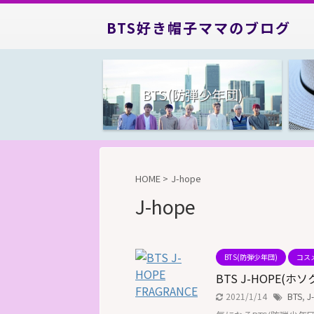
BTS好き帽子ママのブログ
BTS(防弾少年団)
HOME
>
J-hope
J-hope
BTS(防弾少年団)
コス
BTS J-HOPE(ホ
2021/1/14
BTS
,
J