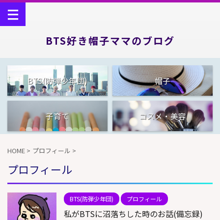
BTS好き帽子ママのブログ
BTS(防弾少年団)
帽子
子育て
コスメ・美容
HOME
>
プロフィール
>
プロフィール
BTS(防弾少年団)
プロフィール
私がBTSに沼落ちした時のお話(備忘録)