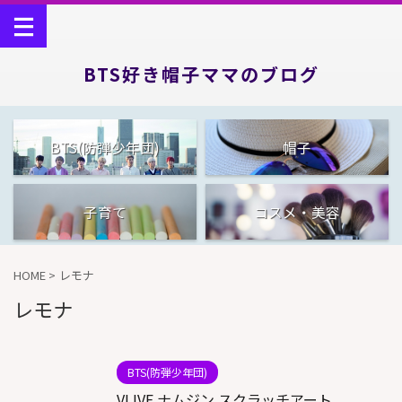
BTS好き帽子ママのブログ
BTS(防弾少年団)
帽子
子育て
コスメ・美容
HOME
>
レモナ
レモナ
BTS(防弾少年団)
VLIVE ナムジン スクラッチアート